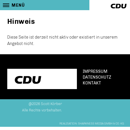
MENÜ
Hinweis
Diese Seite ist derzeit nicht aktiv oder existiert in unserem
Angebot nicht.
IMPRESSUM
DATENSCHUTZ
KONTAKT
@2026 Scott Körber
Alle Rechte vorbehalten.
REALISATION: SHARKNESS MEDIA GMBH & CO. KG